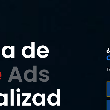
a de
¿
¿
¿
¿
e
Ads
T
alizad