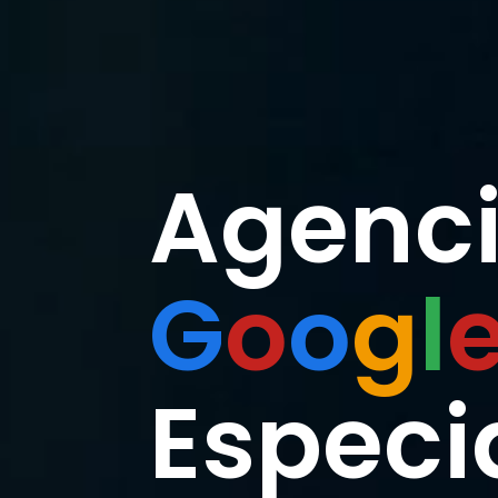
Agenci
G
o
o
g
l
Especi